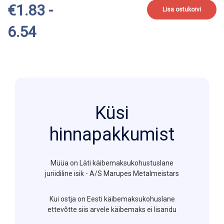
€1.83 -
Lisa ostukorvi
6.54
Küsi
hinnapakkumist
Müüa on Läti käibemaksukohustuslane
juriidiline isik - A/S Marupes Metalmeistars
Kui ostja on Eesti käibemaksukohuslane
ettevõtte siis arvele käibemaks ei lisandu