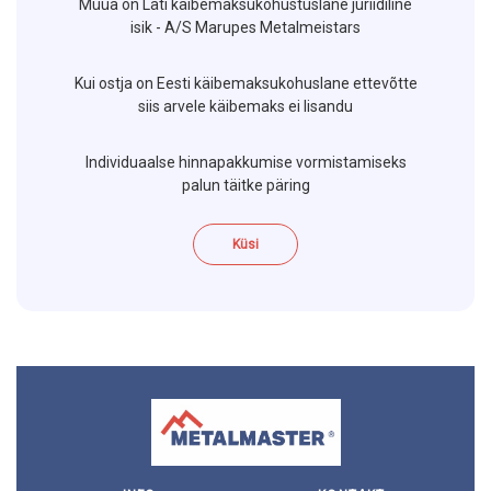
Müüa on Läti käibemaksukohustuslane juriidiline
isik - A/S Marupes Metalmeistars
Kui ostja on Eesti käibemaksukohuslane ettevõtte
siis arvele käibemaks ei lisandu
Individuaalse hinnapakkumise vormistamiseks
palun täitke päring
Küsi