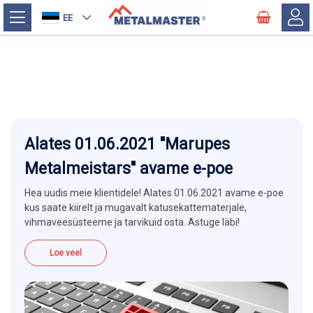
EE
Alates 01.06.2021 ''Marupes
Metalmeistars'' avame e-poe
Hea uudis meie klientidele! Alates 01.06.2021 avame e-poe
kus saate kiirelt ja mugavalt katusekattematerjale,
vihmaveesüsteeme ja tarvikuid osta. Astuge läbi!
Loe veel