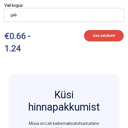
Vali kogus:
€0.66 -
Lisa ostukorvi
1.24
Küsi
hinnapakkumist
Müüa on Läti käibemaksukohustuslane